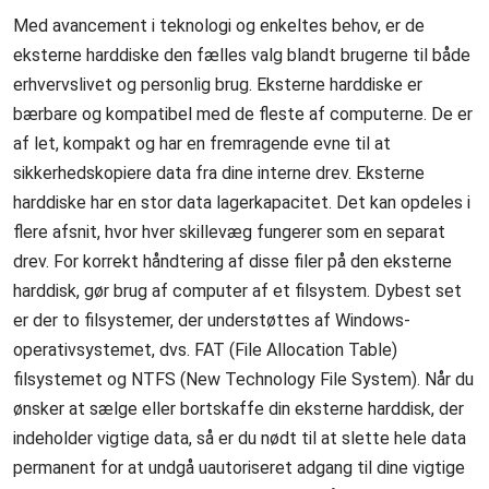
Med avancement i teknologi og enkeltes behov, er de
eksterne harddiske den fælles valg blandt brugerne til både
erhvervslivet og personlig brug. Eksterne harddiske er
bærbare og kompatibel med de fleste af computerne. De er
af let, kompakt og har en fremragende evne til at
sikkerhedskopiere data fra dine interne drev. Eksterne
harddiske har en stor data lagerkapacitet. Det kan opdeles i
flere afsnit, hvor hver skillevæg fungerer som en separat
drev. For korrekt håndtering af disse filer på den eksterne
harddisk, gør brug af computer af et filsystem. Dybest set
er der to filsystemer, der understøttes af Windows-
operativsystemet, dvs. FAT (File Allocation Table)
filsystemet og NTFS (New Technology File System). Når du
ønsker at sælge eller bortskaffe din eksterne harddisk, der
indeholder vigtige data, så er du nødt til at slette hele data
permanent for at undgå uautoriseret adgang til dine vigtige