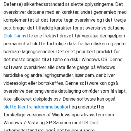
Defense) sikkerhedsstandard at slette oplysningerne. Det
overskriver dataene med en karakter, andet gennemløb med
komplementet af det første tegn overskrive og i det tredje
pas, bruger det tilfældig karakter for at overskrive dataene.
Disk Tør nytte
er effektivt drevet tør værktøj, der hjælper i
permanent at slette fortrolige data fra harddisken og andre
bærbare lagringsenheder. Det er et populært produkt for
det meste bruges til at tørre en disk i Windows OS. Denne
software overskriver alle data flere gange på Windows
harddiske og andre lagringsmedier, især dem, der bliver
videresolgt eller bortskaffes. Denne software kan også
overskrive den omgivende datalagring områder som fil slapt,
ikke-allokeret diskplads osv. Denne software kan også
slette filer fra hukommelseskort
og understøtter
forskellige versioner af Windows operativsystem som
Windows 7, Vista og XP. Sammen med US DoD
sikkerhedsstandard, også det bruger 8 andre